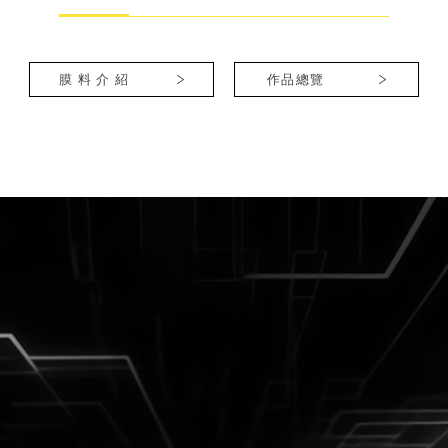
膜 料 介 紹
作品總覽