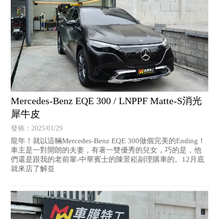
Mercedes-Benz EQE 300 / LNPPF Matte-S消光
犀牛皮
發佈：2025/01/29
龍年！就以這輛Mercedes-Benz EQE 300做個完美的Ending！
車主是一對開朗的夫妻，有著一雙優秀的兒女，巧的是，他
們還是跟我的老前輩-中華賓士的陳景崧副理購車的。12月底
就來店了解並