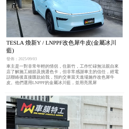
TESLA 煥新Y / LNPPF改色犀牛皮(金屬冰川
藍)
發佈：2025/09/03
車主是一對非常年輕的情侶，住新竹，工作忙碌無法親自來
店了解施工細節及挑選色卡，但非常感謝車主的信任，經電
話聯絡後直接匯款給我，預約交車當天進場施作改色犀牛
皮。他們選用LNPPF的金屬冰川藍，並用亮黑犀