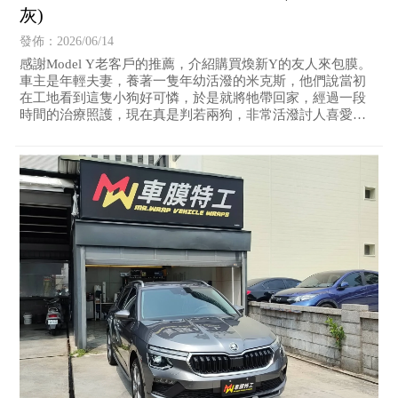
灰)
發佈：2026/06/14
感謝Model Y老客戶的推薦，介紹購買煥新Y的友人來包膜。
車主是年輕夫妻，養著一隻年幼活潑的米克斯，他們說當初
在工地看到這隻小狗好可憐，於是就將牠帶回家，經過一段
時間的治療照護，現在真是判若兩狗，非常活潑討人喜愛！
車上還準備了專用狗籃，讓牠能安穩的搭車。車主選用消光
戰艦灰的改色犀牛皮來點綴愛車，他說看到實車跟看色卡時
所想像的感覺不一樣，但看到實車後更覺得好看！