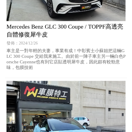
Mercedes Benz GLC 300 Coupe / TOPPF高透亮
自體修復犀牛皮
發佈：2024/12/26
車主是一對年輕的夫妻，事業有成！中彰賓士小蘇姐把這輛G
LC 300 Coupe 交給我來施工。由於前一陣子車主另一輛白色P
orsche Cayenne也有到它店貼透明犀牛皮，因此頗有較勁意
味，包膜技術