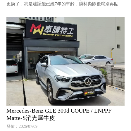
更換了，我是建議他已經7年的車齡，膜料撕除後就別再貼
了，但是他還是希望重新再包一次，而且還指定一樣用高階
的TOPPF高透亮自體修復犀牛皮來保護愛車。由他家人手中拿
到車後，發現每一片板金都有傷，還好有犀牛皮擋下來，另
外前保桿下緣的飾板有些微破損，在不修復的狀態下，我選
用黑色犀牛皮包覆破損板件並拉紅色線條點綴，更顯運動風
格，車齡立馬年輕5歲，可以再漂亮好幾年！
Mercedes-Benz GLE 300d COUPE / LNPPF
Matte-S消光犀牛皮
發佈：2026/07/09