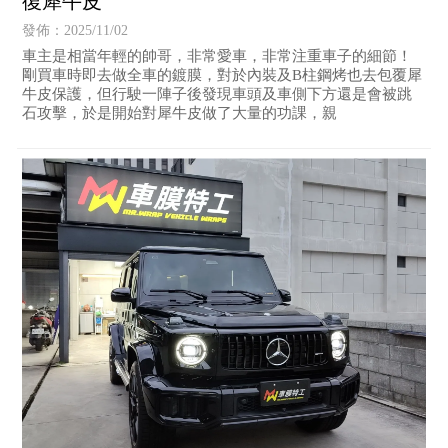
復犀牛皮
發佈：2025/11/02
車主是相當年輕的帥哥，非常愛車，非常注重車子的細節！
剛買車時即去做全車的鍍膜，對於內裝及B柱鋼烤也去包覆犀
牛皮保護，但行駛一陣子後發現車頭及車側下方還是會被跳
石攻擊，於是開始對犀牛皮做了大量的功課，親