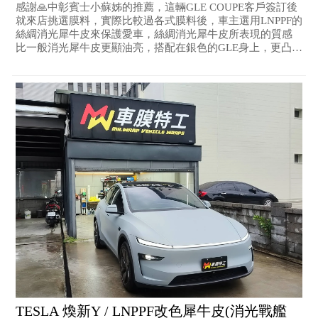
感謝🙏中彰賓士小蘇姊的推薦，這輛GLE COUPE客戶簽訂後
就來店挑選膜料，實際比較過各式膜料後，車主選用LNPPF的
絲綢消光犀牛皮來保護愛車，絲綢消光犀牛皮所表現的質感
比一般消光犀牛皮更顯油亮，搭配在銀色的GLE身上，更凸顯
出車體陵線的立體感。
TESLA 煥新Y / LNPPF改色犀牛皮(消光戰艦