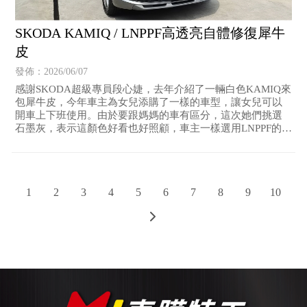
SKODA KAMIQ / LNPPF高透亮自體修復犀牛
皮
發佈：2026/06/07
感謝SKODA超級專員段心婕，去年介紹了一輛白色KAMIQ來
包犀牛皮，今年車主為女兒添購了一樣的車型，讓女兒可以
開車上下班使用。由於要跟媽媽的車有區分，這次她們挑選
石墨灰，表示這顏色好看也好照顧，車主一樣選用LNPPF的高
透亮自體修復犀牛皮保護愛車，讓深色的車漆更顯明亮感！
1
2
3
4
5
6
7
8
9
10