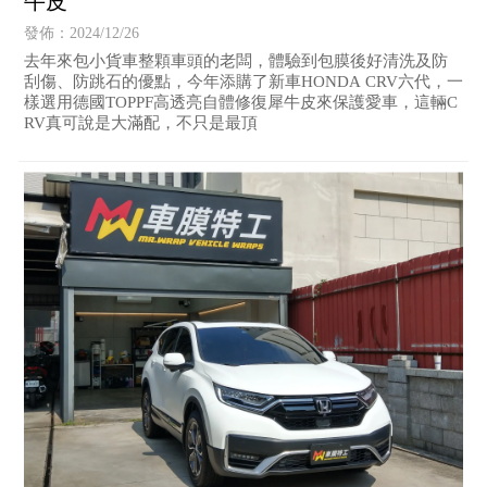
牛皮
發佈：2024/12/26
去年來包小貨車整顆車頭的老闆，體驗到包膜後好清洗及防
刮傷、防跳石的優點，今年添購了新車HONDA CRV六代，一
樣選用德國TOPPF高透亮自體修復犀牛皮來保護愛車，這輛C
RV真可說是大滿配，不只是最頂