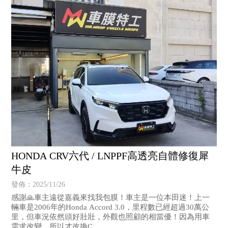
HONDA CRV六代 / LNPPF高透亮自體修復犀
牛皮
發佈：2025/11/26
感謝🙏車主遠從嘉義來找我包膜！車主是一位本田迷！上一
輛車是2006年的Honda Accord 3.0，里程數已經超過30萬公
里，但車況依然頭好壯壯，外觀也照顧的相當優！因為用車
需求改變，所以才改換C