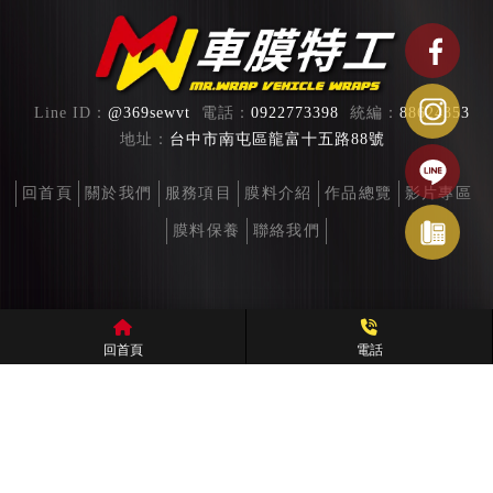
@369sewvt
0922773398
88624353
台中市南屯區龍富十五路88號
回首頁
關於我們
服務項目
膜料介紹
作品總覽
影片專區
膜料保養
聯絡我們
汽車包膜
台中汽車包膜
南屯區汽車包膜
車體包膜
台中車體包膜
回首頁
電話
Designed by
揚京快客
Copyright © 2026
..
累積人氣: 353925