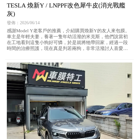
TESLA 煥新Y / LNPPF改色犀牛皮(消光戰艦
灰)
發佈：2026/06/14
感謝Model Y老客戶的推薦，介紹購買煥新Y的友人來包膜。
車主是年輕夫妻，養著一隻年幼活潑的米克斯，他們說當初
在工地看到這隻小狗好可憐，於是就將牠帶回家，經過一段
時間的治療照護，現在真是判若兩狗，非常活潑討人喜愛！
車上還準備了專用狗籃，讓牠能安穩的搭車。車主選用消光
戰艦灰的改色犀牛皮來點綴愛車，他說看到實車跟看色卡時
所想像的感覺不一樣，但看到實車後更覺得好看！