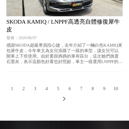
SKODA KAMIQ / LNPPF高透亮自體修復犀牛
皮
發佈：2026/06/07
感謝SKODA超級專員段心婕，去年介紹了一輛白色KAMIQ來
包犀牛皮，今年車主為女兒添購了一樣的車型，讓女兒可以
開車上下班使用。由於要跟媽媽的車有區分，這次她們挑選
石墨灰，表示這顏色好看也好照顧，車主一樣選用LNPPF的高
透亮自體修復犀牛皮保護愛車，讓深色的車漆更顯明亮感！
1
2
3
4
5
6
7
8
9
10