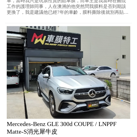
車，當時我只是玩票性質的貼車膜，而車主是我當時在醫院
工作的護理師同事，人在澳洲的他突然問我膜料是否到期該
更換了，我是建議他已經7年的車齡，膜料撕除後就別再貼
了，但是他還是希望重新再包一次，而且還指定一樣用高階
的TOPPF高透亮自體修復犀牛皮來保護愛車。由他家人手中拿
到車後，發現每一片板金都有傷，還好有犀牛皮擋下來，另
外前保桿下緣的飾板有些微破損，在不修復的狀態下，我選
用黑色犀牛皮包覆破損板件並拉紅色線條點綴，更顯運動風
格，車齡立馬年輕5歲，可以再漂亮好幾年！
Mercedes-Benz GLE 300d COUPE / LNPPF
Matte-S消光犀牛皮