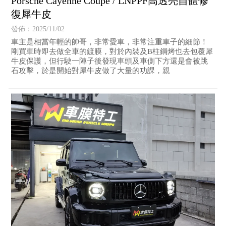
Porsche Cayenne Coupe / LNPPF高透亮自體修
復犀牛皮
發佈：2025/11/02
車主是相當年輕的帥哥，非常愛車，非常注重車子的細節！
剛買車時即去做全車的鍍膜，對於內裝及B柱鋼烤也去包覆犀
牛皮保護，但行駛一陣子後發現車頭及車側下方還是會被跳
石攻擊，於是開始對犀牛皮做了大量的功課，親