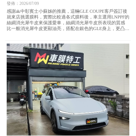
發佈：2026/07/09
感謝🙏中彰賓士小蘇姊的推薦，這輛GLE COUPE客戶簽訂後
就來店挑選膜料，實際比較過各式膜料後，車主選用LNPPF的
絲綢消光犀牛皮來保護愛車，絲綢消光犀牛皮所表現的質感
比一般消光犀牛皮更顯油亮，搭配在銀色的GLE身上，更凸顯
出車體陵線的立體感。