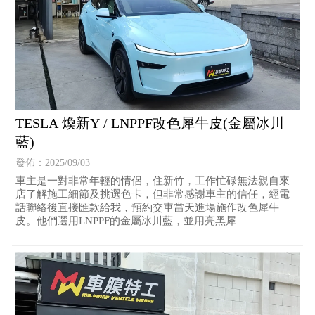
TESLA 煥新Y / LNPPF改色犀牛皮(金屬冰川
藍)
發佈：2025/09/03
車主是一對非常年輕的情侶，住新竹，工作忙碌無法親自來
店了解施工細節及挑選色卡，但非常感謝車主的信任，經電
話聯絡後直接匯款給我，預約交車當天進場施作改色犀牛
皮。他們選用LNPPF的金屬冰川藍，並用亮黑犀