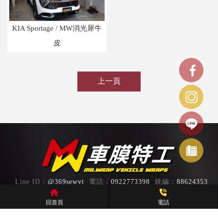
KIA Sportage / MW消光犀牛
皮
上一頁
@369sewvt
0922773398
88624353
台中市南屯區龍富十五路88號
回首頁
電話
回首頁
關於我們
服務項目
膜料介紹
作品總覽
影片專區